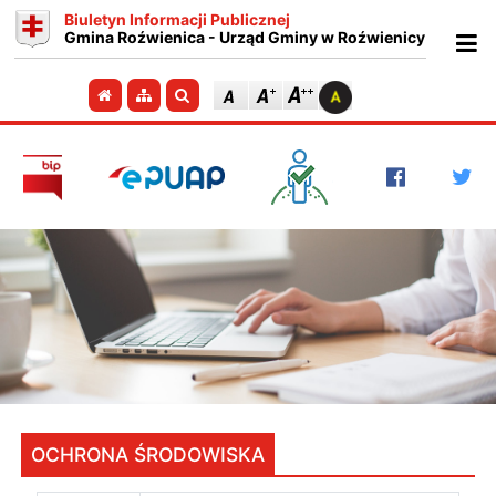
Biuletyn Informacji Publicznej
Gmina Roźwienica - Urząd Gminy w Roźwienicy
Ot
Przejdź do strony głównej
Przejdź do mapy strony
Szukaj
OCHRONA ŚRODOWISKA