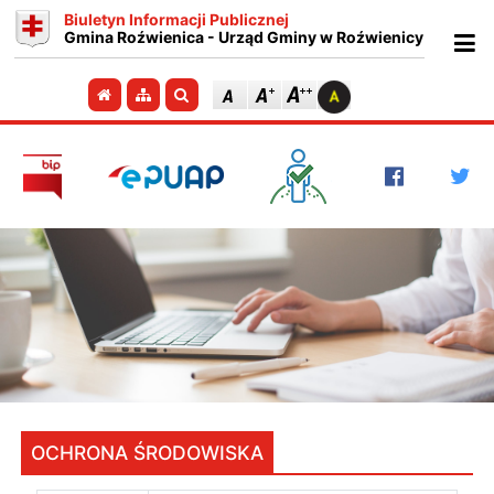
Biuletyn Informacji Publicznej
Gmina Roźwienica - Urząd Gminy w Roźwienicy
Ot
Przejdź do strony głównej
Przejdź do mapy strony
Szukaj
OCHRONA ŚRODOWISKA