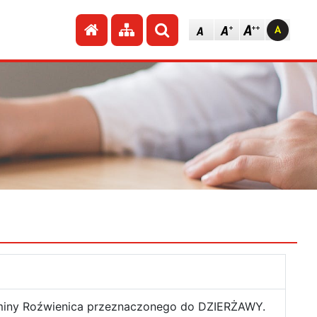
Przejdź do strony głównej
Przejdź do mapy strony
Szukaj
miny Roźwienica przeznaczonego do DZIERŻAWY.