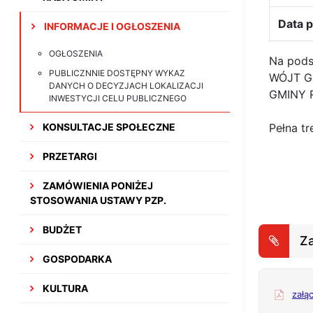
Data p
INFORMACJE I OGŁOSZENIA
OGŁOSZENIA
Na podst
PUBLICZNNIE DOSTĘPNY WYKAZ
WÓJT G
DANYCH O DECYZJACH LOKALIZACJI
GMINY 
INWESTYCJI CELU PUBLICZNEGO
KONSULTACJE SPOŁECZNE
Pełna tr
PRZETARGI
ZAMÓWIENIA PONIŻEJ
STOSOWANIA USTAWY PZP.
BUDŻET
Za
GOSPODARKA
KULTURA
załą