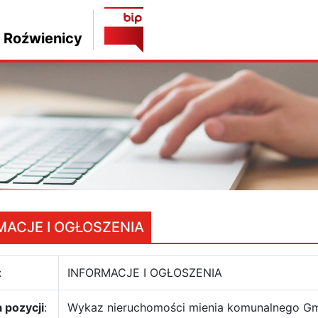
 Roźwienicy
MACJE I OGŁOSZENIA
:
INFORMACJE I OGŁOSZENIA
 pozycji
:
Wykaz nieruchomości mienia komunalnego G