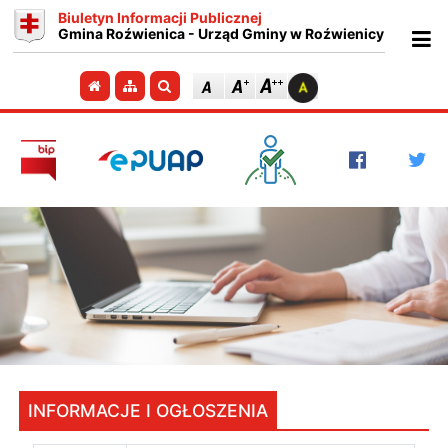
Biuletyn Informacji Publicznej
Gmina Roźwienica - Urząd Gminy w Roźwienicy
Ot
Przejdź do strony głównej
Przejdź do mapy strony
Szukaj
INFORMACJE I OGŁOSZENIA