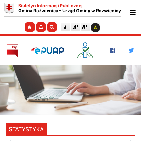
Biuletyn Informacji Publicznej
Gmina Roźwienica - Urząd Gminy w Roźwienicy
Ot
Przejdź do strony głównej
Przejdź do mapy strony
Szukaj
STATYSTYKA