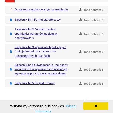
Ogłoszenie o planowanym zamówieniu
Ilość pobrań:
6
Załącznik Nr 1 Formularz ofertowy
Ilość pobrań:
6
Załącznik Nr 2 Oświadczenie o
spełnianiu warunków udziału w
Ilość pobrań:
6
postępowaniu
Załącznik Nr 3 Wykaz osób pełniących
funkcje inspektora nadzoru na
Ilość pobrań:
6
poszczególnych branżach
Załącznik nr 4 Oświadczenie , ze osoby
wymienione w wykazie osób posiadają
Ilość pobrań:
6
wymagane przygotowanie zawodowe.
Załącznik Nr 5 Projekt umowy
Ilość pobrań:
6
Rejestr zmian
Witryna wykorzystuje pliki cookies.
Więcej
✖
informacji