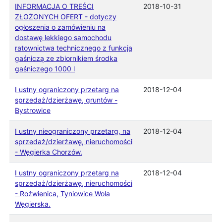
INFORMACJA O TREŚCI
2018-10-31
ZŁOŻONYCH OFERT - dotyczy
ogłoszenia o zamówieniu na
dostawę lekkiego samochodu
ratownictwa technicznego z funkcją
gaśniczą ze zbiornikiem środka
gaśniczego 1000 l
I ustny ograniczony przetarg na
2018-12-04
sprzedaż/dzierżawę, gruntów -
Bystrowice
I ustny nieograniczony przetarg, na
2018-12-04
sprzedaż/dzierżawę, nieruchomości
- Węgierka Chorzów.
I ustny ograniczony przetarg na
2018-12-04
sprzedaż/dzierżawę, nieruchomości
- Roźwienica, Tyniowice Wola
Węgierska.