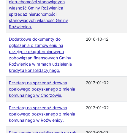
nieruchomości stanowiących
własność Gminy Roźwienica i
sprzedaż nieruchomości
stanowiacych własność Gminy
Roźwienica.
Dodatkowe dokumenty do
2016-10-12
ogłoszenia o zamówieniu na
przejęcie długoterminowych
zobowiązan finansowych Gminy
Roźwienica w ramach udzielenia
kredytu konsolidacyjnego.
Przetarg na sprzedaż drewna
2017-01-02
opałowego pozyskanego z mienia
komunalnego w Chorzowie.
Przetarg na sprzedaż drewna
2017-01-02
opałowego pozyskanego z mienia
komunalnego w Roźwienicy.
Plan zamówień publicznych na rok
2017-02-13