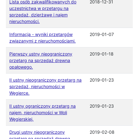
Lista osób zakwalifikowanych do
2018-12-31
uczestnictwa w przetargu na
sprzedaż, dzierżawę i najem
nieruchomości.
Informacja - wyniki przetargów
2019-01-07
związanymi z nieruchomościami.
Pierwszy ustny nieograniczony
2019-01-18
przetarg na sprzedaż drewna
opałowego.
II ustny nieograniczony przetarg na
2019-01-23
sprzedaż, nieruchomości w
Węgierce.
II ustny ograniczony przetarg na
2019-01-23
najem, nieruchomości w Woli
Węgierskiej.
Drugi ustny nieograniczony
2019-02-08
przetarg na sprzedaż drewna