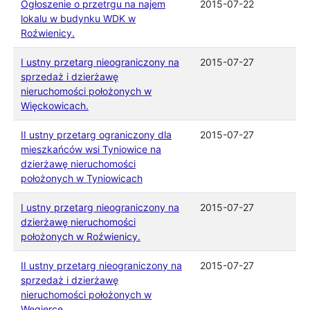
Ogłoszenie o przetrgu na najem
2015-07-22
lokalu w budynku WDK w
Roźwienicy.
I ustny przetarg nieograniczony na
2015-07-27
sprzedaż i dzierżawę
nieruchomości położonych w
Więckowicach.
II ustny przetarg ograniczony dla
2015-07-27
mieszkańców wsi Tyniowice na
dzierżawę nieruchomości
położonych w Tyniowicach
I ustny przetarg nieograniczony na
2015-07-27
dzierżawę nieruchomości
położonych w Roźwienicy.
II ustny przetarg nieograniczony na
2015-07-27
sprzedaż i dzierżawę
nieruchomości położonych w
Węgierce.