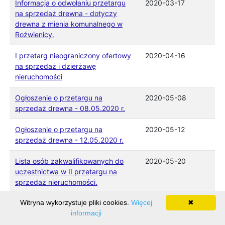
Informacja o odwołaniu przetargu
2020-03-17
na sprzedaż drewna - dotyczy
drewna z mienia komunalnego w
Roźwienicy.
I przetarg nieograniczony ofertowy
2020-04-16
na sprzedaż i dzierżawę
nieruchomości
Ogłoszenie o przetargu na
2020-05-08
sprzedaż drewna - 08.05.2020 r.
Ogłoszenie o przetargu na
2020-05-12
sprzedaż drewna - 12.05.2020 r.
Lista osób zakwalifikowanych do
2020-05-20
uczestnictwa w II przetargu na
sprzedaż nieruchomości.
Witryna wykorzystuje pliki cookies.
Więcej
✖
Informacja o treści złożonych ofert -
2020-05-20
informacji
sprzedaż drewna z mienia
komunalnego w Roźwienicy.