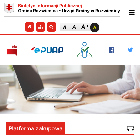
Biuletyn Informacji Publicznej
Gmina Roźwienica - Urząd Gminy w Roźwienicy
Ot
Przejdź do strony głównej
Przejdź do mapy strony
Szukaj
Platforma zakupowa