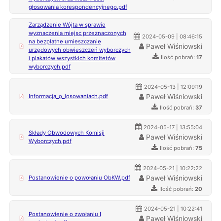
głosowania korespondencyjnego.pdf
Zarządzenie Wójta w sprawie
wyznaczenia miejsc przeznaczonych
2024-05-09 | 08:46:15
na bezpłatne umieszczanie
Paweł Wiśniowski
urzędowych obwieszczeń wyborczych
Ilość pobrań:
17
i plakatów wszystkich komitetów
wyborczych.pdf
2024-05-13 | 12:09:19
Paweł Wiśniowski
Informacja_o_losowaniach.pdf
Ilość pobrań:
37
2024-05-17 | 13:55:04
Składy Obwodowych Komisji
Paweł Wiśniowski
Wyborczych.pdf
Ilość pobrań:
75
2024-05-21 | 10:22:22
Paweł Wiśniowski
Postanowienie o powołaniu ObKW.pdf
Ilość pobrań:
20
2024-05-21 | 10:22:41
Postanowienie o zwołaniu I
Paweł Wiśniowski