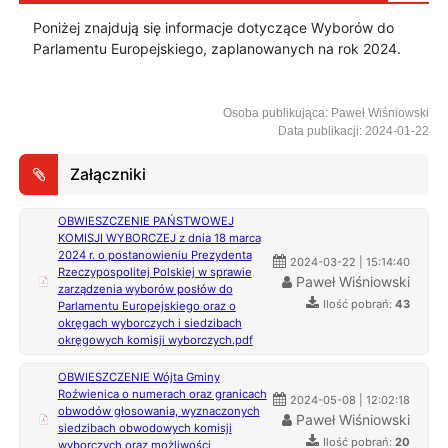
Poniżej znajdują się informacje dotyczące Wyborów do
Parlamentu Europejskiego, zaplanowanych na rok 2024.
Osoba publikująca: Paweł Wiśniowski
Data publikacji: 2024-01-22
Załączniki
OBWIESZCZENIE PAŃSTWOWEJ
KOMISJI WYBORCZEJ z dnia 18 marca
2024 r. o postanowieniu Prezydenta
2024-03-22 | 15:14:40
Rzeczypospolitej Polskiej w sprawie
Paweł Wiśniowski
zarządzenia wyborów posłów do
Ilość pobrań:
43
Parlamentu Europejskiego oraz o
okręgach wyborczych i siedzibach
okręgowych komisji wyborczych.pdf
OBWIESZCZENIE Wójta Gminy
Roźwienica o numerach oraz granicach
2024-05-08 | 12:02:18
obwodów głosowania, wyznaczonych
Paweł Wiśniowski
siedzibach obwodowych komisji
Ilość pobrań:
20
wyborczych oraz możliwości