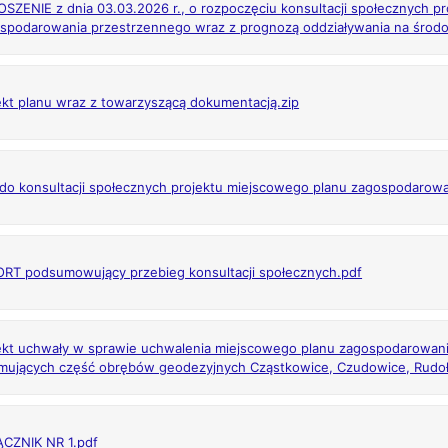
SZENIE z dnia 03.03.2026 r., o rozpoczęciu konsultacji społecznych p
spodarowania przestrzennego wraz z prognozą oddziaływania na środ
ekt planu wraz z towarzyszącą dokumentacją.zip
 do konsultacji społecznych projektu miejscowego planu zagospodarow
RT podsumowujący przebieg konsultacji społecznych.pdf
ekt uchwały w sprawie uchwalenia miejscowego planu zagospodarowan
mujących część obrębów geodezyjnych Cząstkowice, Czudowice, Rudo
CZNIK NR 1.pdf