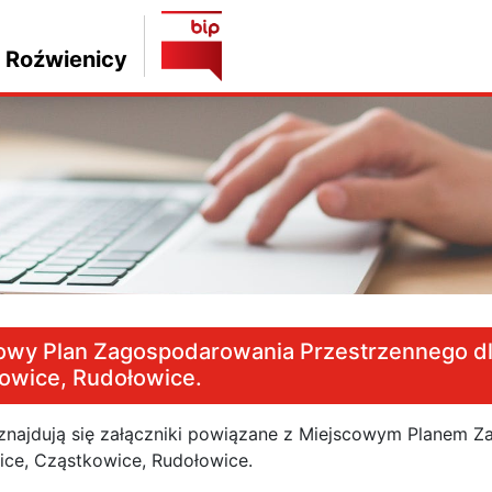
 Roźwienicy
owy Plan Zagospodarowania Przestrzennego d
owice, Rudołowice.
 znajdują się załączniki powiązane z Miejscowym Planem 
ce, Cząstkowice, Rudołowice.