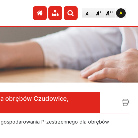
Przejdź do strony głównej
Przejdź do mapy strony
Szukaj
la obrębów Czudowice,
Zagospodarowania Przestrzennego dla obrębów