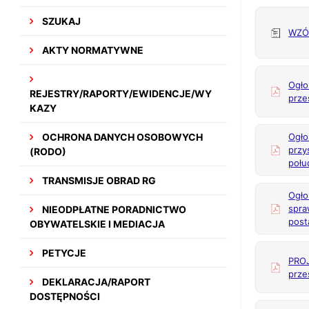
SZUKAJ
WZÓ
AKTY NORMATYWNE
Ogło
REJESTRY/RAPORTY/EWIDENCJE/WY
prze
KAZY
OCHRONA DANYCH OSOBOWYCH
Ogło
przy
(RODO)
połu
TRANSMISJE OBRAD RG
Ogło
spra
NIEODPŁATNE PORADNICTWO
post
OBYWATELSKIE I MEDIACJA
PETYCJE
PROJ
prze
DEKLARACJA/RAPORT
DOSTĘPNOŚCI