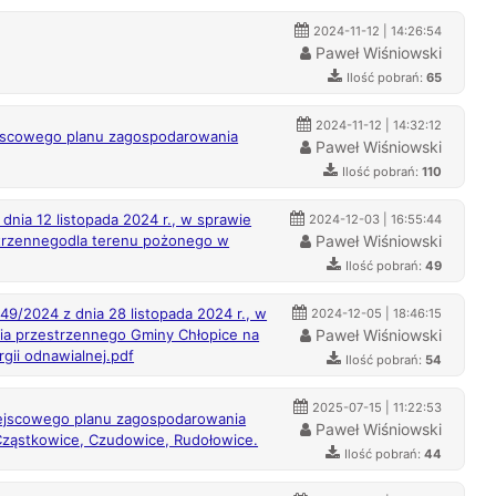
2024-11-12 | 14:26:54
Paweł Wiśniowski
Ilość pobrań:
65
2024-11-12 | 14:32:12
iejscowego planu zagospodarowania
Paweł Wiśniowski
Ilość pobrań:
110
nia 12 listopada 2024 r., w sprawie
2024-12-03 | 16:55:44
strzennegodla terenu pożonego w
Paweł Wiśniowski
Ilość pobrań:
49
49/2024 z dnia 28 listopada 2024 r., w
2024-12-05 | 18:46:15
ia przestrzennego Gminy Chłopice na
Paweł Wiśniowski
gii odnawialnej.pdf
Ilość pobrań:
54
2025-07-15 | 11:22:53
jscowego planu zagospodarowania
Paweł Wiśniowski
ząstkowice, Czudowice, Rudołowice.
Ilość pobrań:
44