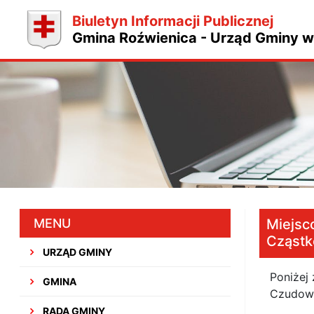
Biuletyn Informacji Publicznej
Gmina Roźwienica - Urząd Gminy w
MENU
Miejsc
Cząstk
URZĄD GMINY
Poniżej
GMINA
Czudowi
RADA GMINY