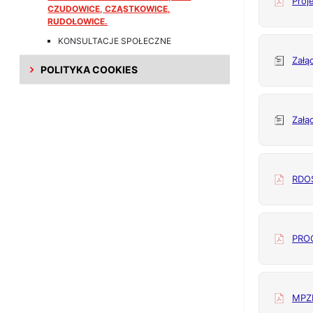
Proj
CZUDOWICE, CZĄSTKOWICE,
RUDOŁOWICE.
KONSULTACJE SPOŁECZNE
Załą
POLITYKA COOKIES
Załą
RDOŚ
PRO
MPZ