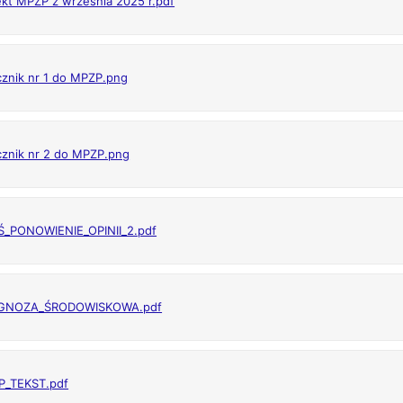
ekt MPZP z września 2025 r.pdf
cznik nr 1 do MPZP.png
cznik nr 2 do MPZP.png
_PONOWIENIE_OPINII_2.pdf
GNOZA_ŚRODOWISKOWA.pdf
P_TEKST.pdf