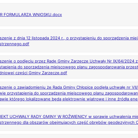
R FORMULARZA WNIOSKU.docx
szenie z dnia 12 listopada 2024 r., o przystąpieniu do sporządzenia m
strzennego.pdf
szenie o podjęciu przez Radę Gminy Zarzecze Uchwały Nr IX/64/2024 z d
stąpienia do sporządzenia miejscowego planu zagospodarowania prze
dniowej części Gminy Zarzecze.pdf
szenie o zawiadomieniu że Rada Gminy Chłopice podjęła uchwałę nr VII/
wie przystąpienia do sporządzenia miejscowego planu zagospodarowan
awie którego lokalizowane będą elektrownie wiatrowe i inne źródła ener
EKT UCHWAŁY RADY GMINY W ROŹWIENICY w sprawie uchwalenia mie
strzennego dla obszarów obejmujących część obrębów geodezyjnych C