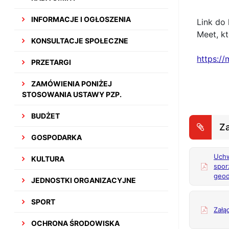
INFORMACJE I OGŁOSZENIA
Link do
Meet, k
KONSULTACJE SPOŁECZNE
https:/
PRZETARGI
ZAMÓWIENIA PONIŻEJ
STOSOWANIA USTAWY PZP.
BUDŻET
Za
GOSPODARKA
Uchw
KULTURA
spor
geod
JEDNOSTKI ORGANIZACYJNE
SPORT
Załą
OCHRONA ŚRODOWISKA