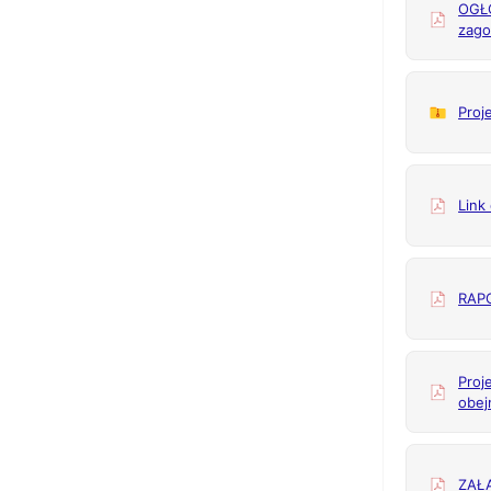
OGŁO
zago
Proj
Link
RAPO
Proj
obej
ZAŁĄ