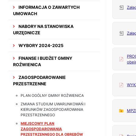
INFORMACJA O ZAWARTYCH
Załą
UMOWACH
NABORY NA STANOWISKA
URZĘDNICZE
Załą
WYBORY 2024-2025
PROG
FINANSE I BUDŻET GMINY
obej
ROŹWIENICA
ZAGOSPODAROWANIE
PRZESTRZENNE
WYK
PLAN OGÓLNY GMINY ROŹWIENICA
ZMIANA STUDIUM UWARUNKOWAŃ I
KIERUNKÓW ZAGOSPODAROWANIA
MPZP
PRZESTRZENNEGO
MIEJSCOWY PLAN
ZAGOSPODAROWANIA
PRZESTRZENNEGO DLA OBRĘBÓW