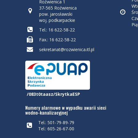
Roźwienica 1
Wto
37-565 Roźwienica
Śro
pow. jarosławski
Czw
woj. podkarpackie
Pią
Tel.: 16 622-58-22
Fax.: 16 622-58-22
sekretariat@rozwienica.itl.pl
/083t0taasz/SkrytkaESP
Numery alarmowe w wypadku awarii sieci
wodno-kanalizacyjnej
Tel.: 501-79-89-79
Tel.: 605-26-67-00