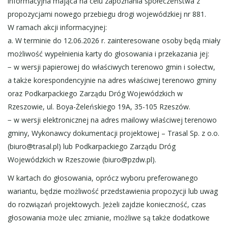
informacyjna mająca na celu zapoznania społeczeństwa z
propozycjami nowego przebiegu drogi wojewódzkiej nr 881.
W ramach akcji informacyjnej:
a. W terminie do 12.06.2026 r. zainteresowane osoby będą miały
możliwość wypełnienia karty do głosowania i przekazania jej:
− w wersji papierowej do właściwych terenowo gmin i sołectw,
a także korespondencyjnie na adres właściwej terenowo gminy
oraz Podkarpackiego Zarządu Dróg Wojewódzkich w
Rzeszowie, ul. Boya-Żeleńskiego 19A, 35-105 Rzeszów.
− w wersji elektronicznej na adres mailowy właściwej terenowo
gminy, Wykonawcy dokumentacji projektowej – Trasal Sp. z o.o.
(biuro@trasal.pl) lub Podkarpackiego Zarządu Dróg
Wojewódzkich w Rzeszowie (biuro@pzdw.pl).
W kartach do głosowania, oprócz wyboru preferowanego
wariantu, będzie możliwość przedstawienia propozycji lub uwag
do rozwiązań projektowych. Jeżeli zajdzie konieczność, czas
głosowania może ulec zmianie, możliwe są także dodatkowe