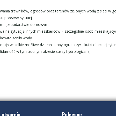
lewania trawników, ogrodów oraz terenów zielonych wodą z sieci w g
u poprawy sytuacji,
dym gospodarstwie domowym.
a na sytuację innych mieszkańców – szczególnie osób mieszkający
kowite zaniki wody.
jmują wszelkie możliwe działania, aby ograniczyć skutki obecnej sytua
lidarność w tym trudnym okresie suszy hydrologicznej.
 otwarcia
Polecane