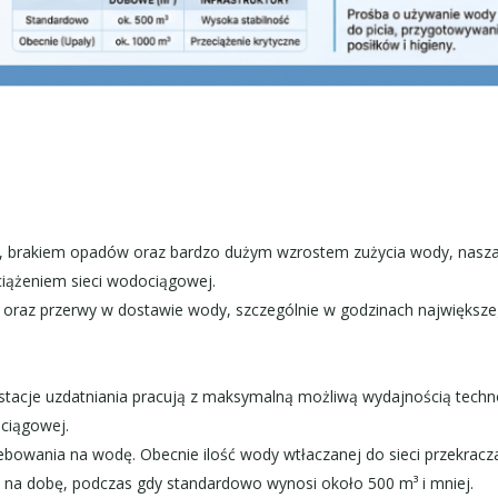
i, brakiem opadów oraz bardzo dużym wzrostem zużycia wody, nasza
eciążeniem sieci wodociągowej.
a oraz przerwy w dostawie wody, szczególnie w godzinach największ
tacje uzdatniania pracują z maksymalną możliwą wydajnością technol
ociągowej.
bowania na wodę. Obecnie ilość wody wtłaczanej do sieci przekrac
 na dobę, podczas gdy standardowo wynosi około 500 m³ i mniej.