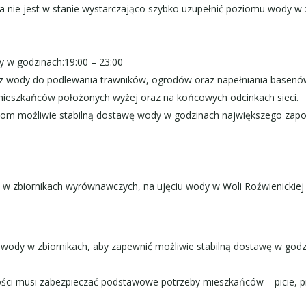
ura nie jest w stanie wystarczająco szybko uzupełnić poziomu wod
y w godzinach:19:00 – 23:00
a z wody do podlewania trawników, ogrodów oraz napełniania basen
mieszkańców położonych wyżej oraz na końcowych odcinkach sieci.
ńcom możliwie stabilną dostawę wody w godzinach największego zapo
w zbiornikach wyrównawczych, na ujęciu wody w Woli Roźwienickiej
wody w zbiornikach, aby zapewnić możliwie stabilną dostawę w god
ości musi zabezpieczać podstawowe potrzeby mieszkańców – picie, p