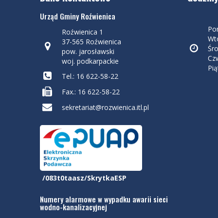
Urząd Gminy Roźwienica
Pon
Roźwienica 1
Wto
37-565 Roźwienica
Śro
pow. jarosławski
Czw
woj. podkarpackie
Pią
Tel.: 16 622-58-22
Fax.: 16 622-58-22
sekretariat@rozwienica.itl.pl
/083t0taasz/SkrytkaESP
Numery alarmowe w wypadku awarii sieci
wodno-kanalizacyjnej