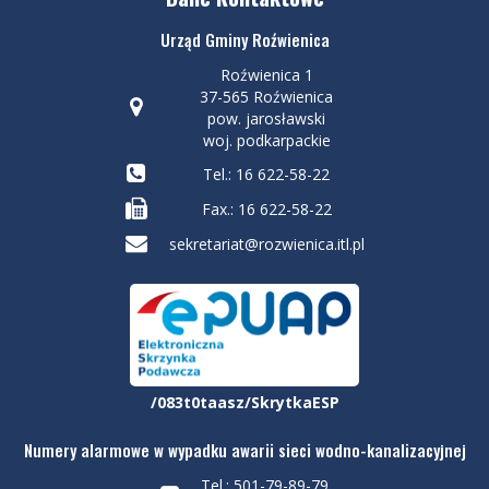
Urząd Gminy Roźwienica
Roźwienica 1
37-565 Roźwienica
pow. jarosławski
woj. podkarpackie
Tel.: 16 622-58-22
Fax.: 16 622-58-22
sekretariat@rozwienica.itl.pl
/083t0taasz/SkrytkaESP
Numery alarmowe w wypadku awarii sieci wodno-kanalizacyjnej
Tel.: 501-79-89-79